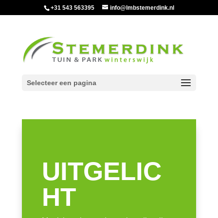
+31 543 563395
info@lmbstemerdink.nl
Selecteer een pagina
UITGELIC
HT