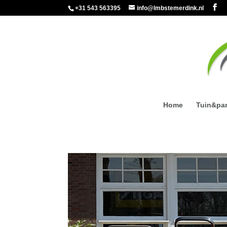
+31 543 563395
info@lmbstemerdink.nl
Home
Tuin&pa